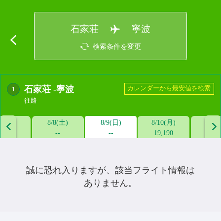
石家荘
寧波
検索条件を変更
石家荘
-
寧波
カレンダーから最安値を検索
1
往路
/7(金)
8/8(土)
8/9(日)
8/10(月)
8/11


--
--
--
19,190
13,0
誠に恐れ入りますが、該当フライト情報は
ありません。