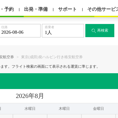
・予約
出発・準備
サポート
その他サービ
丨
丨
丨
往路
搭乗者
再検索

格安航空券
>
東京(成田)発ハルビン行き格安航空券
います。フライト検索の画面にて表示される運賃に準じます。
2026年8月
日
水曜日
木曜日
金曜日