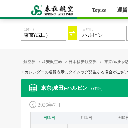
Topics
運賃
丨
出発地
目的地

航空券
>
格安航空券
>
日本格安航空券
>
東京(成田)
※カレンダーの運賃表示にタイムラグ発生する場合がござ

東京(成田)-ハルビン
（往路）

2026年7月
日曜日
月曜日
火曜