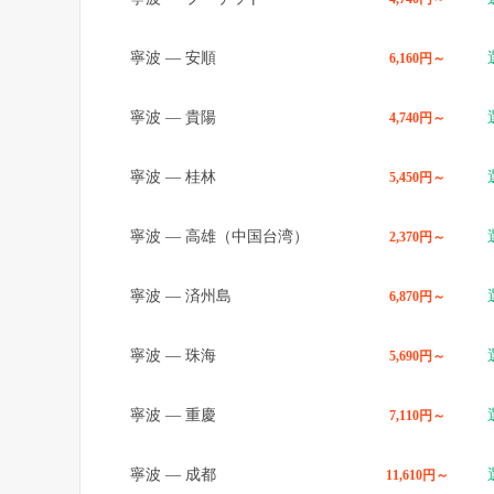
寧波
—
安順
6,160円～
寧波
—
貴陽
4,740円～
寧波
—
桂林
5,450円～
寧波
—
高雄（中国台湾）
2,370円～
寧波
—
済州島
6,870円～
寧波
—
珠海
5,690円～
寧波
—
重慶
7,110円～
寧波
—
成都
11,610円～