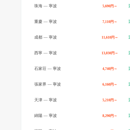
珠海
—
寧波
5,690円～
重慶
—
寧波
7,110円～
成都
—
寧波
11,610円～
西寧
—
寧波
13,030円～
石家荘
—
寧波
4,740円～
張家界
—
寧波
6,160円～
天津
—
寧波
5,210円～
綿陽
—
寧波
8,290円～