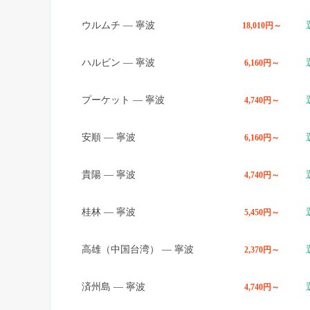
ウルムチ
—
寧波
18,010円～
ハルビン
—
寧波
6,160円～
プーケット
—
寧波
4,740円～
安順
—
寧波
6,160円～
貴陽
—
寧波
4,740円～
桂林
—
寧波
5,450円～
高雄（中国台湾）
—
寧波
2,370円～
済州島
—
寧波
4,740円～