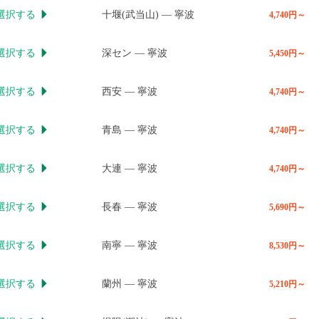
選択する
十堰(武当山)
—
寧波

4,740円～
選択する
深セン
—
寧波

5,450円～
選択する
西安
—
寧波

4,740円～
選択する
青島
—
寧波

4,740円～
選択する
大連
—
寧波

4,740円～
選択する
長春
—
寧波

5,690円～
選択する
南寧
—
寧波

8,530円～
選択する
蘭州
—
寧波

5,210円～