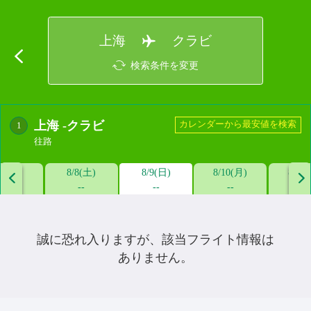
上海
クラビ
検索条件を変更
上海
-
クラビ
カレンダーから最安値を検索
1
往路
/7(金)
8/8(土)
8/9(日)
8/10(月)
8/11


--
--
--
--
--
誠に恐れ入りますが、該当フライト情報は
ありません。