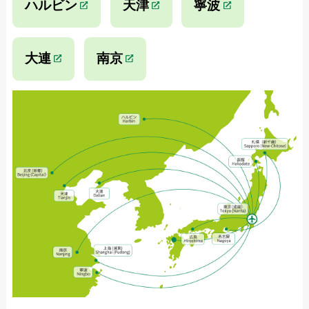
ハルビン
天津
寧波
大連
南京