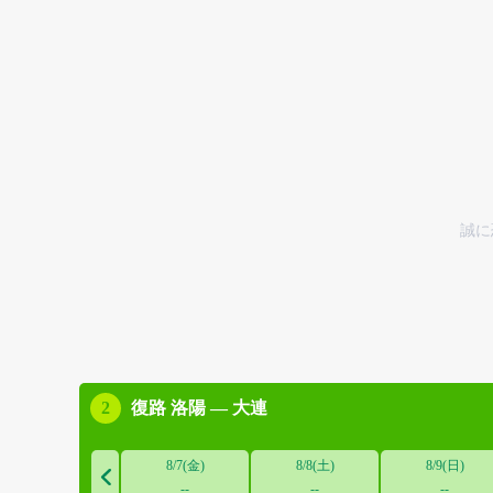
誠に
2
復路
洛陽 — 大連
8/7(金)
8/8(土)
8/9(日)

--
--
--