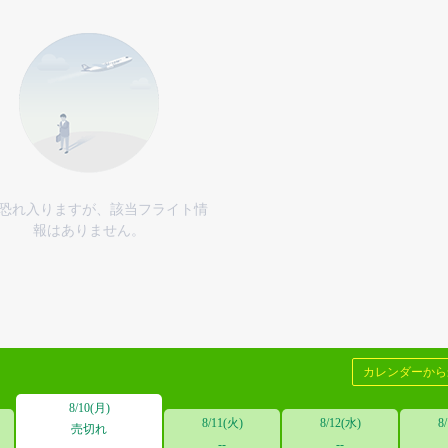
恐れ入りますが、該当フライト情
報はありません。
カレンダーか
8/10(月)
8/11(火)
8/12(水)
8
売切れ
--
--