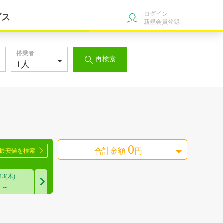
ログイン
ビス
新規会員登録
搭乗者
再検索

0
合計金額
円
ら最安値を検索

/13(木)

--