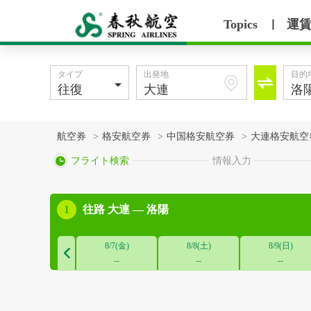
Topics
運
丨
タイプ
出発地
目的

航空券
>
格安航空券
>
中国格安航空券
>
大連格安航空

フライト検索
情報入力

1
往路
大連 — 洛陽
8/7(金)
8/8(土)
8/9(日)

--
--
--