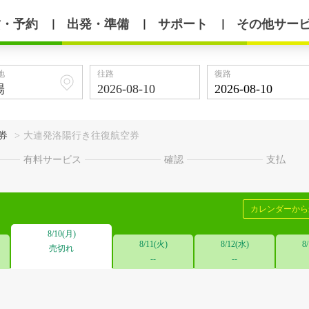
賃・予約
出発・準備
サポート
その他サー
丨
丨
丨
地
往路
復路
券
>
大連発洛陽行き往復航空券
有料サービス
確認
支払
カレンダーか
8/10(月)
8/11(火)
8/12(水)
8
売切れ
--
--