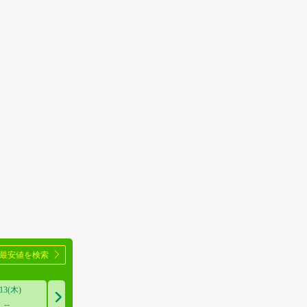
ら最安値を検索

/13(木)

--