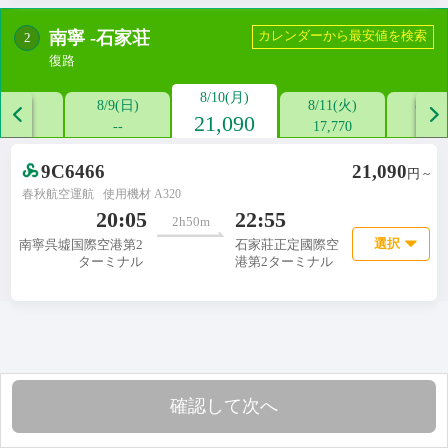
南寧
-
石家荘
カレンダーから最安値を検索
2
復路
8/10(月)
/8(土)
8/9(日)
8/11(火)
8/12


21,090
--
--
17,770
12,5
9C6466
21,090
円 ~
春秋航空運航
使用機材 A320

20:05
22:55
2h50m
選択
南寧呉墟国際空港第2
石家莊正定國際空
ターミナル
港第2ターミナル
確認して次へ