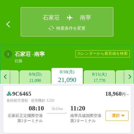
石家荘
南寧
検索条件を変更
石家荘
-
南寧
カレンダーから最安値を検索
1
往路
8/10(月)
/8(土)
8/9(日)
8/11(火)
8/12


21,090
--
21,090
17,770
18,9
9C6465
18,960
円 ~
春秋航空運航
使用機材 A320

08:10
11:20
3h10m
選択
石家莊正定國際空港
南寧呉墟国際空港
第2ターミナル
第2ターミナル