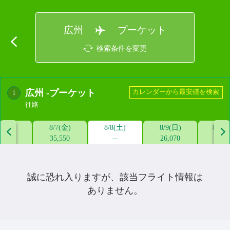
広州
プーケット
検索条件を変更
広州
-
プーケット
カレンダーから最安値を検索
1
往路
/6(木)
8/7(金)
8/8(土)
8/9(日)
8/10


--
35,550
--
26,070
35,5
誠に恐れ入りますが、該当フライト情報は
ありません。