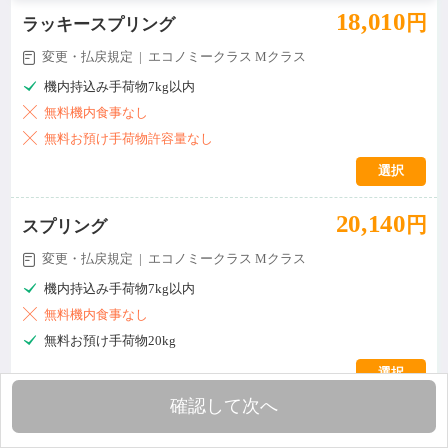
18,010
円
ラッキースプリング
変更・払戻規定 | エコノミークラス Mクラス


機内持込み手荷物7kg以内

無料機内食事なし

無料お預け手荷物許容量なし
選択
20,140
円
スプリング
変更・払戻規定 | エコノミークラス Mクラス


機内持込み手荷物7kg以内

無料機内食事なし

無料お預け手荷物20kg
選択
確認して次へ
21,090
円

スプリングプラス