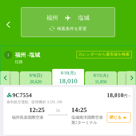
福州
塩城
検索条件を変更
福州
-
塩城
カレンダーから最安値を検索
1
往路
8/10(月)
/8(土)
8/9(日)
8/11(火)
8/12


18,010
--
20,620
11,850
6,8
9C7554
18,010
円 ~
春秋航空運航
使用機材 A320_186

12:25
14:25
2h
閉じる
福州長楽国際空港
塩城南洋国際空港
第2ターミナル