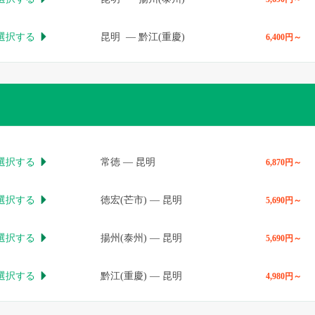
選択する
昆明
—
黔江(重慶)

6,400円～
選択する
常徳
—
昆明

6,870円～
選択する
徳宏(芒市)
—
昆明

5,690円～
選択する
揚州(泰州)
—
昆明

5,690円～
選択する
黔江(重慶)
—
昆明

4,980円～