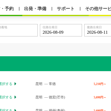
賃・予約
出発・準備
サポート
その他サー
丨
丨
丨
到着地
往路出発日
復路出発日
選択する
昆明
—
常徳

5,210円～
選択する
昆明
—
徳宏(芒市)

5,690円～
選択する
昆明
—
揚州(泰州)

5,690円～