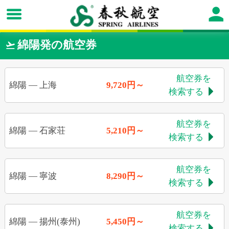
綿陽発の航空券

航空券を
綿陽
—
上海
9,720円～
検索する

航空券を
綿陽
—
石家荘
5,210円～
検索する

航空券を
綿陽
—
寧波
8,290円～
検索する

航空券を
綿陽
—
揚州(泰州)
5,450円～
検索する
