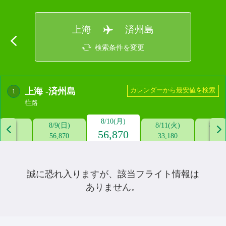
上海
済州島
検索条件を変更
上海
-
済州島
カレンダーから最安値を検索
1
往路
8/10(月)
/8(土)
8/9(日)
8/11(火)
8/12


56,870
--
56,870
33,180
26,0
誠に恐れ入りますが、該当フライト情報は
ありません。