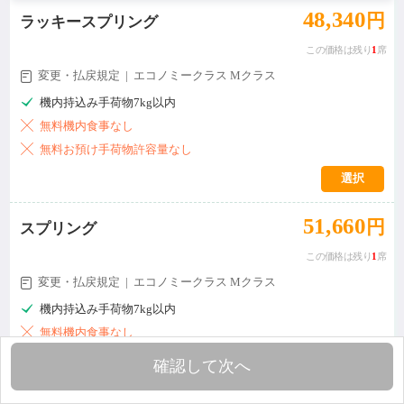
48,340
円
ラッキースプリング
この価格は残り
1
席
変更・払戻規定 | エコノミークラス Mクラス


機内持込み手荷物7kg以内

無料機内食事なし

無料お預け手荷物許容量なし
選択
51,660
円
スプリング
この価格は残り
1
席
変更・払戻規定 | エコノミークラス Mクラス


機内持込み手荷物7kg以内

無料機内食事なし

無料お預け手荷物20kg
確認して次へ
選択