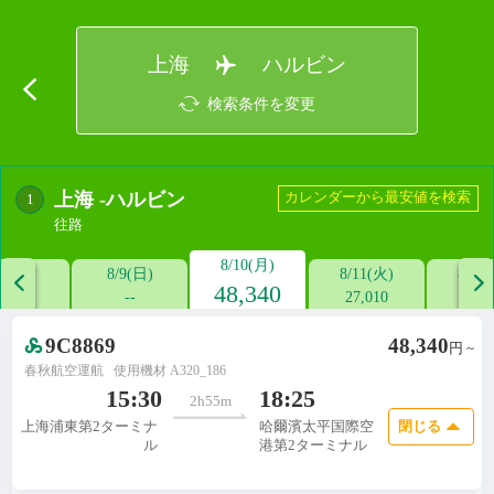
上海
ハルビン
検索条件を変更
上海
-
ハルビン
カレンダーから最安値を検索
1
往路
8/10(月)
/8(土)
8/9(日)
8/11(火)
8/12


48,340
--
--
27,010
18,9
9C8869
48,340
円 ~
春秋航空運航
使用機材 A320_186

15:30
18:25
2h55m
閉じる
上海浦東第2ターミナ
哈爾濱太平国際空
ル
港第2ターミナル