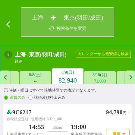
上海
東京(羽田/成田)
検索条件を変更
上海
-
東京(羽田/成田)
カレンダーから最安値を検索
1
往路
8/9(日)
/7(金)
8/8(土)
8/10(月)
8/11


82,940
--
--
71,090
47,3

時刻・曜日はすべて現地時間での表記となります。
運賃のみ
諸税及び料金込み
9C6217
94,790
円 ~
春秋航空運航
使用機材 A320_186

14:55
19:00
3h5m
選択
上海浦東第2ターミナ
東京成田国際空港