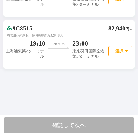
ル
第3ターミナル
9C8515
82,940
円 ~
春秋航空運航
使用機材 A320_186

19:10
23:00
2h50m
選択
上海浦東第2ターミナ
東京羽田国際空港
ル
第3ターミナル
確認して次へ