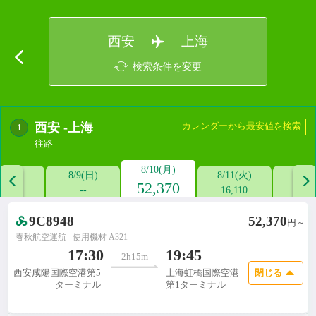
西安
上海
検索条件を変更
西安
-
上海
カレンダーから最安値を検索
1
往路
8/10(月)
/8(土)
8/9(日)
8/11(火)
8/12


52,370
--
--
16,110
12,5
9C8948
52,370
円 ~
春秋航空運航
使用機材 A321

17:30
19:45
2h15m
閉じる
西安咸陽国際空港第5
上海虹橋国際空港
ターミナル
第1ターミナル