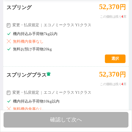
52,370
円
スプリング
この価格は残り
4
席
変更・払戻規定 | エコノミークラス Y1クラス


機内持込み手荷物7kg以内

無料機内食事なし

無料お預け手荷物20kg
選択
52,370
円

スプリングプラス
この価格は残り
4
席
変更・払戻規定 | エコノミークラス Y1クラス


機内持込み手荷物10kg以内

無料機内食事なし

無料お預け手荷物20kg
確認して次へ

無料座席指定(1-2列目)