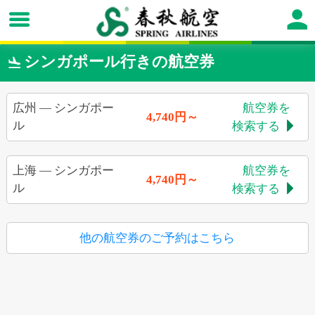
シンガポール行きの航空券

広州
—
シンガポー
航空券を
4,740円～
ル
検索する

上海
—
シンガポー
航空券を
4,740円～
ル
検索する

他の航空券のご予約はこちら