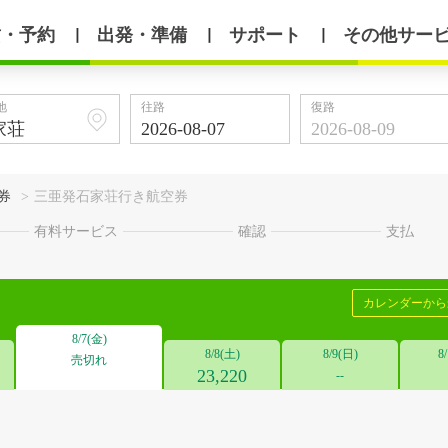
賃・予約
出発・準備
サポート
その他サー
丨
丨
丨
地
往路
復路
券
>
三亜発石家荘行き航空券
有料サービス
確認
支払
カレンダーか
8/7(金)
8/8(土)
8/9(日)
8
売切れ
23,220
--