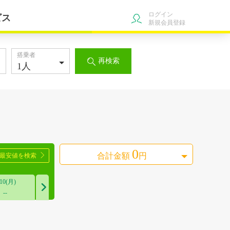
ログイン
ビス
新規会員登録
搭乗者
再検索

0
合計金額
円
ら最安値を検索

/10(月)

--