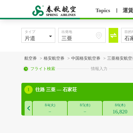
Topics
運
丨
タイプ
出発地
目的

航空券
>
格安航空券
>
中国格安航空券
>
三亜格安航空

フライト検索
情報入力

1
往路
三亜 — 石家荘
8/4(火)
8/5(水)
8/6(木)

16,820
--
--