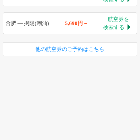
航空券を
合肥
—
揭陽(潮汕)
5,690円～
検索する

他の航空券のご予約はこちら