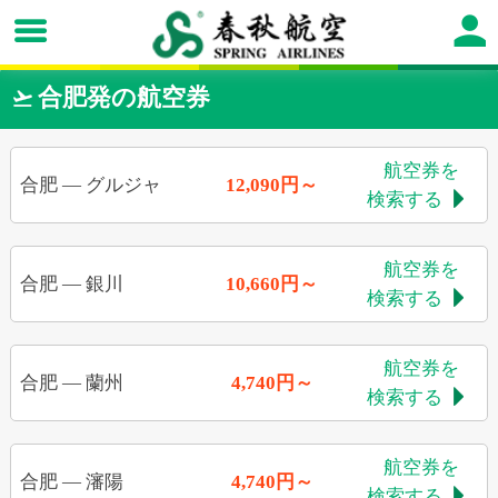
合肥発の航空券

航空券を
合肥
—
グルジャ
12,090円～
検索する

航空券を
合肥
—
銀川
10,660円～
検索する

航空券を
合肥
—
蘭州
4,740円～
検索する

航空券を
合肥
—
瀋陽
4,740円～
検索する
