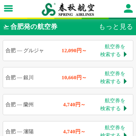
合肥発の航空券
もっと見る

航空券を
合肥
—
グルジャ
12,090円～
検索する

航空券を
合肥
—
銀川
10,660円～
検索する

航空券を
合肥
—
蘭州
4,740円～
検索する

航空券を
合肥
—
瀋陽
4,740円～
検索する
