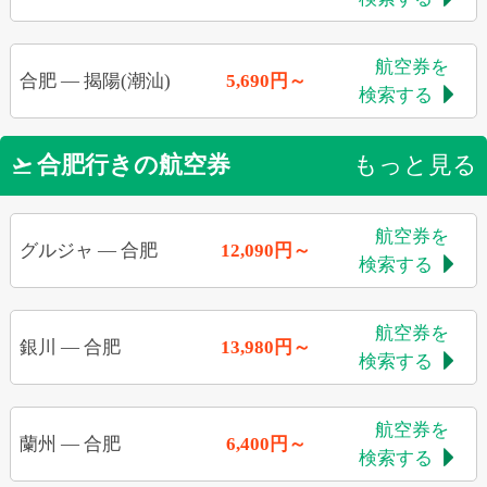
航空券を
合肥
—
揭陽(潮汕)
5,690円～
検索する

合肥行きの航空券
もっと見る

航空券を
グルジャ
—
合肥
12,090円～
検索する

航空券を
銀川
—
合肥
13,980円～
検索する

航空券を
蘭州
—
合肥
6,400円～
検索する
