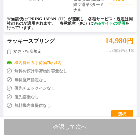
際空港第3ターミ
ナル
※当該便はSPRING JAPAN（IJ）が運航し、各種サービス・規定は同
社のものが適用されます。 春秋航空（9C）は
Webサイトの提供
を
行っています。
14,980
円
ラッキースプリング
変更・払戻規定
この価格は残り
6
席


機内持込み手荷物7kg以内

無料お預け手荷物許容量なし

無料座席指定なし

優先チェックインなし

優先搭乗なし

無料機内食提供なし
選択
確認して次へ
16,980
円
スプリング