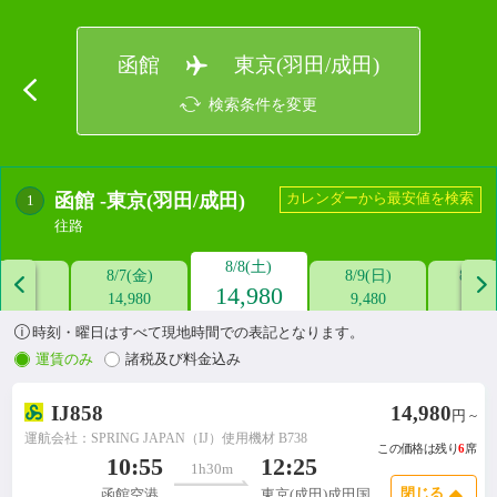
函館
東京(羽田/成田)
検索条件を変更
函館
-
東京(羽田/成田)
カレンダーから最安値を検索
1
往路
8/8(土)
/6(木)
8/7(金)
8/9(日)
8/10


14,980
--
14,980
9,480
9,4

時刻・曜日はすべて現地時間での表記となります。
運賃のみ
諸税及び料金込み
IJ858
14,980
円 ~
運航会社：SPRING JAPAN（IJ）
使用機材 B738
この価格は残り
6
席

10:55
12:25
1h30m
閉じる
函館空港
東京(成田)成田国