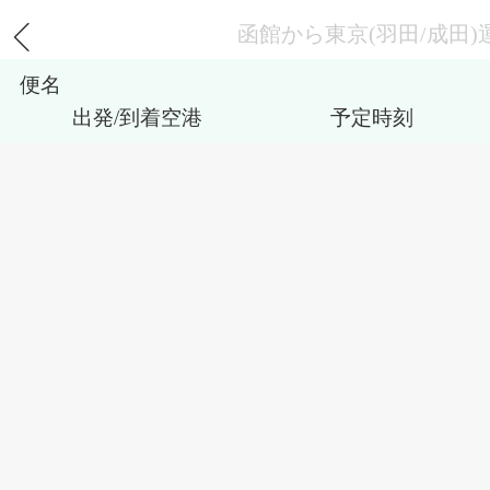
函館から東京(羽田/成田)
便名
出発/到着空港
予定時刻