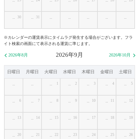
--
--
--
--
--
--
--
30
31
--
--
--
--
--
--
--
※カレンダーの運賃表示にタイムラグ発生する場合がございます。フラ
イト検索の画面にて表示される運賃に準じます。
2026年9月
2026年8月
2026年10月


日曜日
月曜日
火曜日
水曜日
木曜日
金曜日
土曜日
1
2
3
4
5
--
--
--
--
--
--
--
6
7
8
9
10
11
12
--
--
--
--
--
--
--
13
14
15
16
17
18
19
--
--
--
--
--
--
--
20
21
22
23
24
25
26
--
--
--
--
--
--
--