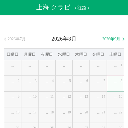
航空券
>
格安航空券
>
中国格安航空券
>
上海格安航空券
上海-クラビ
（往路）
>
上海発クラビ行き格安航空券
2026年8月
2026年7月
2026年9月


日曜日
月曜日
火曜日
水曜日
木曜日
金曜日
土曜日
1
--
--
--
--
--
--
--
2
3
4
5
6
7
8
--
--
--
--
--
--
--
9
10
11
12
13
14
15
--
--
--
--
--
--
--
16
17
18
19
20
21
22
--
--
--
--
--
--
--
23
24
25
26
27
28
29