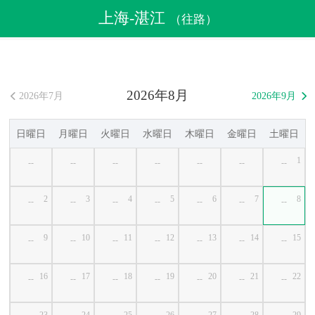
航空券
>
格安航空券
>
中国格安航空券
>
上海格安航空券
上海-湛江
（往路）
>
上海発湛江行き格安航空券
2026年8月
2026年7月
2026年9月


日曜日
月曜日
火曜日
水曜日
木曜日
金曜日
土曜日
1
--
--
--
--
--
--
--
2
3
4
5
6
7
8
--
--
--
--
--
--
--
9
10
11
12
13
14
15
--
--
--
--
--
--
--
16
17
18
19
20
21
22
--
--
--
--
--
--
--
23
24
25
26
27
28
29