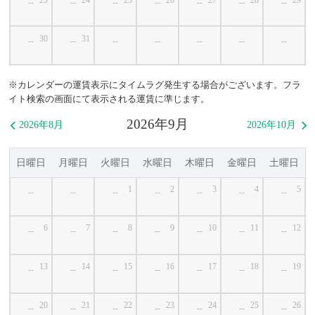
--
--
--
--
--
--
--
30
31
--
--
--
--
--
--
--
※カレンダーの運賃表示にタイムラグ発生する場合がございます。フラ
イト検索の画面にて表示される運賃に準じます。
2026年9月
2026年8月
2026年10月


日曜日
月曜日
火曜日
水曜日
木曜日
金曜日
土曜日
1
2
3
4
5
--
--
--
--
--
--
--
6
7
8
9
10
11
12
--
--
--
--
--
--
--
13
14
15
16
17
18
19
--
--
--
--
--
--
--
20
21
22
23
24
25
26
--
--
--
--
--
--
--