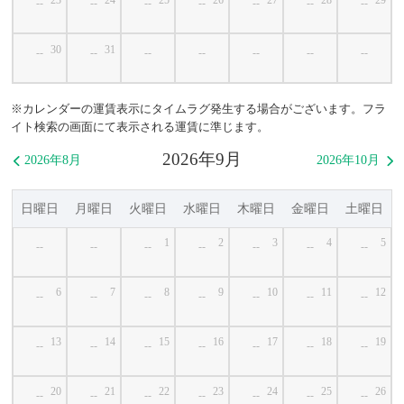
--
--
--
--
--
--
--
30
31
--
--
--
--
--
--
--
※カレンダーの運賃表示にタイムラグ発生する場合がございます。フラ
イト検索の画面にて表示される運賃に準じます。
2026年9月
2026年8月
2026年10月


日曜日
月曜日
火曜日
水曜日
木曜日
金曜日
土曜日
1
2
3
4
5
--
--
--
--
--
--
--
6
7
8
9
10
11
12
--
--
--
--
--
--
--
13
14
15
16
17
18
19
--
--
--
--
--
--
--
20
21
22
23
24
25
26
--
--
--
--
--
--
--