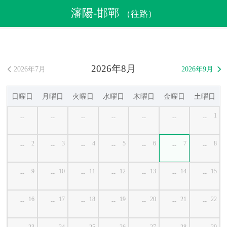
航空券
>
格安航空券
>
中国格安航空券
>
瀋陽格安航空券
瀋陽-邯鄲
（往路）
>
瀋陽発邯鄲行き格安航空券
2026年8月
2026年7月
2026年9月


日曜日
月曜日
火曜日
水曜日
木曜日
金曜日
土曜日
1
--
--
--
--
--
--
--
2
3
4
5
6
7
8
--
--
--
--
--
--
--
9
10
11
12
13
14
15
--
--
--
--
--
--
--
16
17
18
19
20
21
22
--
--
--
--
--
--
--
23
24
25
26
27
28
29