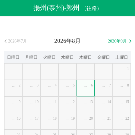
航空券
>
格安航空券
>
中国格安航空券
>
揚州(泰州)格安航空券
揚州(泰州)-鄭州
（往路）
>
揚州(泰州)発鄭州行き格安航空券
2026年8月
2026年7月
2026年9月


日曜日
月曜日
火曜日
水曜日
木曜日
金曜日
土曜日
1
--
--
--
--
--
--
--
2
3
4
5
6
7
8
--
--
--
--
--
--
--
9
10
11
12
13
14
15
--
--
--
--
--
--
--
16
17
18
19
20
21
22
--
--
--
--
--
--
--
23
24
25
26
27
28
29