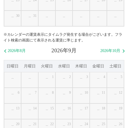
--
--
--
--
--
--
--
30
31
--
--
--
--
--
--
--
※カレンダーの運賃表示にタイムラグ発生する場合がございます。フラ
イト検索の画面にて表示される運賃に準じます。
2026年9月
2026年8月
2026年10月


日曜日
月曜日
火曜日
水曜日
木曜日
金曜日
土曜日
1
2
3
4
5
--
--
--
--
--
--
--
6
7
8
9
10
11
12
--
--
--
--
--
--
--
13
14
15
16
17
18
19
--
--
--
--
--
--
--
20
21
22
23
24
25
26
--
--
--
--
--
--
--