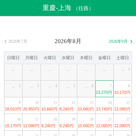
航空券
>
格安航空券
>
中国格安航空券
>
重慶格安航空券
重慶-上海
（往路）
>
重慶発上海行き格安航空券
2026年8月
2026年7月
2026年9月


日曜日
月曜日
火曜日
水曜日
木曜日
金曜日
土曜日
1
--
--
--
--
--
--
--
2
3
4
5
6
7
8
--
--
--
--
--
13,270
円
15,170
円
9
10
11
12
13
14
15
18,010
円
20,850
円
10,660
円
9,240
円
10,660
円
13,740
円
12,090
円
16
17
18
19
20
21
22
15,170
円
12,090
円
9,240
円
9,240
円
10,660
円
12,090
円
12,090
円
23
24
25
26
27
28
29