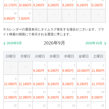
15,170
円
10,660
円
9,240
円
9,240
円
9,240
円
9,240
円
9,240
円
30
31
--
--
--
--
--
9,950
円
7,820
円
※カレンダーの運賃表示にタイムラグ発生する場合がございます。フラ
イト検索の画面にて表示される運賃に準じます。
2026年9月
2026年8月
2026年10月


日曜日
月曜日
火曜日
水曜日
木曜日
金曜日
土曜日
1
2
3
4
5
--
--
9,240
円
9,240
円
9,950
円
10,660
円
11,850
円
6
7
8
9
10
11
12
12,090
円
11,140
円
9,240
円
9,240
円
9,240
円
9,240
円
11,370
円
13
14
15
16
17
18
19
12,090
円
12,090
円
9,240
円
9,240
円
9,240
円
9,240
円
9,240
円
20
21
22
23
24
25
26