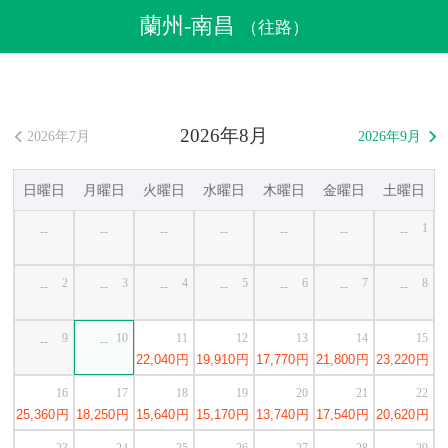
航空券
>
格安航空券
>
中国格安航空券
>
蘭州格安航空券
蘭州-南昌
（往路）
>
蘭州発南昌行き格安航空券
2026年8月
2026年7月
2026年9月


日曜日
月曜日
火曜日
水曜日
木曜日
金曜日
土曜日
1
--
--
--
--
--
--
--
2
3
4
5
6
7
8
--
--
--
--
--
--
--
9
10
11
12
13
14
15
--
--
22,040
円
19,910
円
17,770
円
21,800
円
23,220
円
16
17
18
19
20
21
22
25,360
円
18,250
円
15,640
円
15,170
円
13,740
円
17,540
円
20,620
円
23
24
25
26
27
28
29