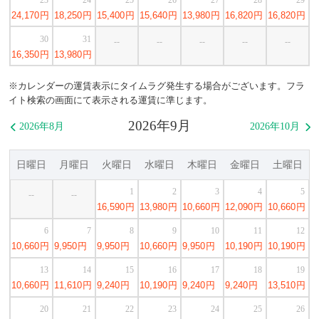
24,170
円
18,250
円
15,400
円
15,640
円
13,980
円
16,820
円
16,820
円
30
31
--
--
--
--
--
16,350
円
13,980
円
※カレンダーの運賃表示にタイムラグ発生する場合がございます。フラ
イト検索の画面にて表示される運賃に準じます。
2026年9月
2026年8月
2026年10月


日曜日
月曜日
火曜日
水曜日
木曜日
金曜日
土曜日
1
2
3
4
5
--
--
16,590
円
13,980
円
10,660
円
12,090
円
10,660
円
6
7
8
9
10
11
12
10,660
円
9,950
円
9,950
円
10,660
円
9,950
円
10,190
円
10,190
円
13
14
15
16
17
18
19
10,660
円
11,610
円
9,240
円
10,190
円
9,240
円
9,240
円
13,510
円
20
21
22
23
24
25
26