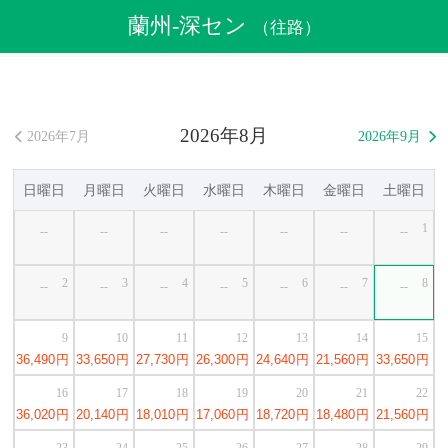
航空券
>
格安航空券
>
中国格安航空券
>
蘭州格安航空券
蘭州-深セン
（往路）
>
蘭州発深セン行き格安航空券
2026年8月
2026年7月
2026年9月


日曜日
月曜日
火曜日
水曜日
木曜日
金曜日
土曜日
1
--
--
--
--
--
--
--
2
3
4
5
6
7
8
--
--
--
--
--
--
--
9
10
11
12
13
14
15
36,490
円
33,650
円
27,730
円
26,300
円
24,640
円
21,560
円
33,650
円
16
17
18
19
20
21
22
36,020
円
20,140
円
18,010
円
17,060
円
18,720
円
18,480
円
21,560
円
23
24
25
26
27
28
29