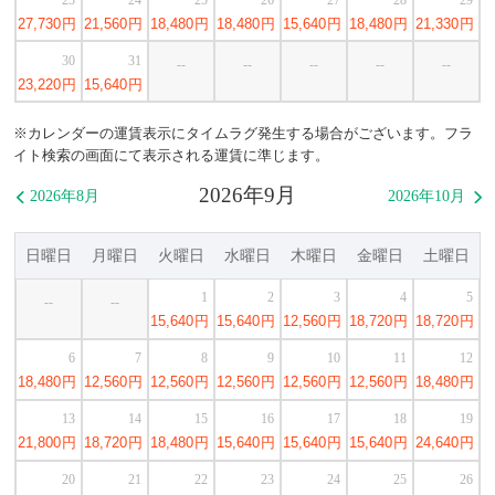
27,730
円
21,560
円
18,480
円
18,480
円
15,640
円
18,480
円
21,330
円
30
31
--
--
--
--
--
23,220
円
15,640
円
※カレンダーの運賃表示にタイムラグ発生する場合がございます。フラ
イト検索の画面にて表示される運賃に準じます。
2026年9月
2026年8月
2026年10月


日曜日
月曜日
火曜日
水曜日
木曜日
金曜日
土曜日
1
2
3
4
5
--
--
15,640
円
15,640
円
12,560
円
18,720
円
18,720
円
6
7
8
9
10
11
12
18,480
円
12,560
円
12,560
円
12,560
円
12,560
円
12,560
円
18,480
円
13
14
15
16
17
18
19
21,800
円
18,720
円
18,480
円
15,640
円
15,640
円
15,640
円
24,640
円
20
21
22
23
24
25
26