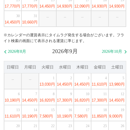
17,770
円
17,770
円
14,450
円
14,930
円
12,090
円
14,930
円
14,930
円
30
31
--
--
--
--
--
14,450
円
10,660
円
※カレンダーの運賃表示にタイムラグ発生する場合がございます。フラ
イト検索の画面にて表示される運賃に準じます。
2026年9月
2026年8月
2026年10月


日曜日
月曜日
火曜日
水曜日
木曜日
金曜日
土曜日
1
2
3
4
5
--
--
13,030
円
14,450
円
14,450
円
11,610
円
13,980
円
6
7
8
9
10
11
12
10,190
円
14,450
円
16,820
円
17,300
円
16,820
円
17,300
円
14,450
円
13
14
15
16
17
18
19
11,610
円
10,190
円
7,580
円
10,190
円
7,580
円
11,850
円
9,000
円
20
21
22
23
24
25
26