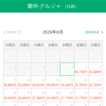
航空券
>
格安航空券
>
中国格安航空券
>
蘭州格安航空券
蘭州-グルジャ
（往路）
>
蘭州発グルジャ行き格安航空券
2026年8月
2026年7月
2026年9月


日曜日
月曜日
火曜日
水曜日
木曜日
金曜日
土曜日
1
--
--
--
--
--
--
--
2
3
4
5
6
7
8
--
--
--
--
--
36,730
円
25,590
円
9
10
11
12
13
14
15
29,860
円
25,590
円
19,910
円
20,850
円
19,430
円
22,750
円
22,750
円
16
17
18
19
20
21
22
19,910
円
20,620
円
17,300
円
18,480
円
17,770
円
17,770
円
17,300
円
23
24
25
26
27
28
29