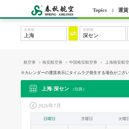
Topics
運賃
丨
出発地
目的地

航空券
>
格安航空券
>
中国格安航空券
>
上海格安航
※カレンダーの運賃表示にタイムラグ発生する場合がござ

上海-深セン
（往路）

2026年7月
日曜日
月曜日
火曜