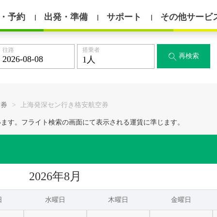
・予約
出発・準備
サポート
その他サービ
丨
丨
丨
往路
搭乗者
再検索

空券
>
上海発深セン行き格安航空券
います。フライト検索の画面にて表示される運賃に準じます。
2026年8月
日
水曜日
木曜日
金曜日