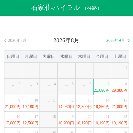
航空券
>
格安航空券
>
中国格安航空券
>
石家荘格安航空券
石家荘-ハイラル
（往路）
>
石家荘発ハイラル行き格安航空券
2026年8月
2026年7月
2026年9月


日曜日
月曜日
火曜日
水曜日
木曜日
金曜日
土曜日
1
--
--
--
--
--
--
--
2
3
4
5
6
7
8
--
--
--
--
--
21,090
円
29,380
円
9
10
11
12
13
14
15
--
21,090
円
19,190
円
14,930
円
12,800
円
16,350
円
21,800
円
16
17
18
19
20
21
22
--
17,060
円
12,560
円
10,900
円
10,190
円
10,190
円
10,190
円
23
24
25
26
27
28
29