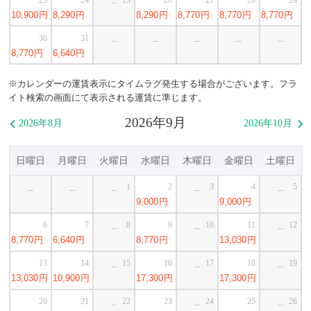
--
10,900
円
8,290
円
8,290
円
8,770
円
8,770
円
8,770
円
30
31
--
--
--
--
--
8,770
円
6,640
円
※カレンダーの運賃表示にタイムラグ発生する場合がございます。フラ
イト検索の画面にて表示される運賃に準じます。
2026年9月
2026年8月
2026年10月


日曜日
月曜日
火曜日
水曜日
木曜日
金曜日
土曜日
1
2
3
4
5
--
--
--
--
--
9,000
円
9,000
円
6
7
8
9
10
11
12
--
--
--
8,770
円
6,640
円
8,770
円
13,030
円
13
14
15
16
17
18
19
--
--
--
13,030
円
10,900
円
17,300
円
17,300
円
20
21
22
23
24
25
26
--
--
--