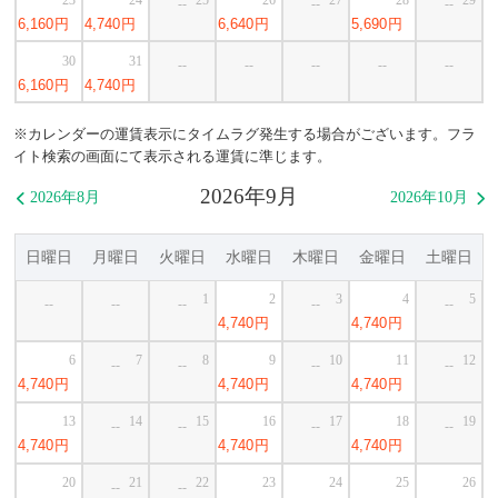
--
--
--
6,160
円
4,740
円
6,640
円
5,690
円
30
31
--
--
--
--
--
6,160
円
4,740
円
※カレンダーの運賃表示にタイムラグ発生する場合がございます。フラ
イト検索の画面にて表示される運賃に準じます。
2026年9月
2026年8月
2026年10月


日曜日
月曜日
火曜日
水曜日
木曜日
金曜日
土曜日
1
2
3
4
5
--
--
--
--
--
4,740
円
4,740
円
6
7
8
9
10
11
12
--
--
--
--
4,740
円
4,740
円
4,740
円
13
14
15
16
17
18
19
--
--
--
--
4,740
円
4,740
円
4,740
円
20
21
22
23
24
25
26
--
--