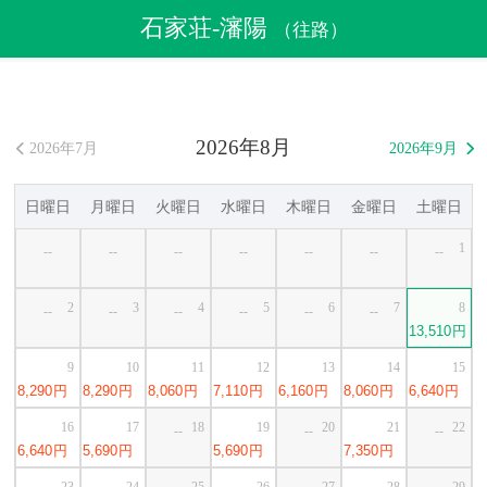
航空券
>
格安航空券
>
中国格安航空券
>
石家荘格安航空券
石家荘-瀋陽
（往路）
>
石家荘発瀋陽行き格安航空券
2026年8月
2026年7月
2026年9月


日曜日
月曜日
火曜日
水曜日
木曜日
金曜日
土曜日
1
--
--
--
--
--
--
--
2
3
4
5
6
7
8
--
--
--
--
--
--
13,510
円
9
10
11
12
13
14
15
8,290
円
8,290
円
8,060
円
7,110
円
6,160
円
8,060
円
6,640
円
16
17
18
19
20
21
22
--
--
--
6,640
円
5,690
円
5,690
円
7,350
円
23
24
25
26
27
28
29