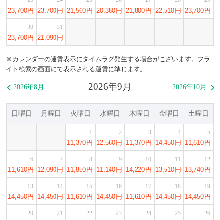
23,700
円
23,700
円
21,560
円
20,380
円
21,800
円
22,510
円
23,700
円
30
31
--
--
--
--
--
23,700
円
21,090
円
※カレンダーの運賃表示にタイムラグ発生する場合がございます。フラ
イト検索の画面にて表示される運賃に準じます。
2026年9月
2026年8月
2026年10月


日曜日
月曜日
火曜日
水曜日
木曜日
金曜日
土曜日
1
2
3
4
5
--
--
11,370
円
12,560
円
11,370
円
14,450
円
11,610
円
6
7
8
9
10
11
12
11,610
円
12,090
円
11,850
円
11,140
円
14,220
円
13,510
円
13,740
円
13
14
15
16
17
18
19
14,450
円
14,450
円
11,610
円
14,450
円
11,610
円
14,450
円
14,450
円
20
21
22
23
24
25
26