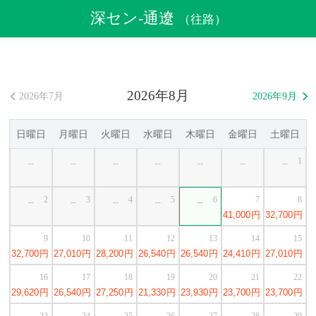
航空券
>
格安航空券
>
中国格安航空券
>
深セン格安航空券
深セン-通遼
（往路）
>
深セン発通遼行き格安航空券
2026年8月
2026年7月
2026年9月


日曜日
月曜日
火曜日
水曜日
木曜日
金曜日
土曜日
1
--
--
--
--
--
--
--
2
3
4
5
6
7
8
--
--
--
--
--
41,000
円
32,700
円
9
10
11
12
13
14
15
32,700
円
27,010
円
28,200
円
26,540
円
26,540
円
24,410
円
27,010
円
16
17
18
19
20
21
22
29,620
円
26,540
円
27,250
円
21,330
円
23,930
円
23,700
円
23,700
円
23
24
25
26
27
28
29