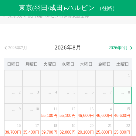
航空券
>
格安航空券
>
日本格安航空券
東京(羽田/成田)-ハルビン
（往路）
>
東京(羽田/成田)格安航空券
>
東京(羽田/成田)発ハルビン行き格安航空券
2026年8月
2026年7月
2026年9月


日曜日
月曜日
火曜日
水曜日
木曜日
金曜日
土曜日
1
--
--
--
--
--
--
--
2
3
4
5
6
7
8
--
--
--
--
--
--
--
9
10
11
12
13
14
15
--
--
55,100
円
55,100
円
46,600
円
46,600
円
46,600
円
16
17
18
19
20
21
22
39,700
円
35,400
円
39,700
円
32,000
円
20,100
円
25,800
円
25,800
円