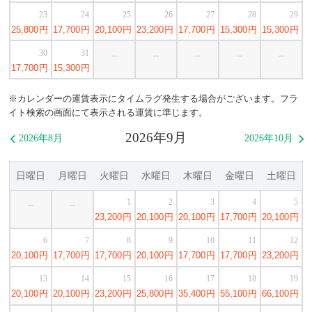
23
24
25
26
27
28
29
25,800
円
17,700
円
20,100
円
23,200
円
17,700
円
15,300
円
15,300
円
30
31
--
--
--
--
--
17,700
円
15,300
円
※カレンダーの運賃表示にタイムラグ発生する場合がございます。フラ
イト検索の画面にて表示される運賃に準じます。
2026年9月
2026年8月
2026年10月


日曜日
月曜日
火曜日
水曜日
木曜日
金曜日
土曜日
1
2
3
4
5
--
--
23,200
円
20,100
円
20,100
円
17,700
円
20,100
円
6
7
8
9
10
11
12
20,100
円
17,700
円
17,700
円
20,100
円
17,700
円
17,700
円
23,200
円
13
14
15
16
17
18
19
20,100
円
20,100
円
23,200
円
25,800
円
35,400
円
55,100
円
66,100
円