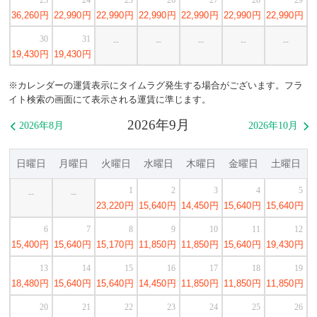
36,260
円
22,990
円
22,990
円
22,990
円
22,990
円
22,990
円
22,990
円
30
31
--
--
--
--
--
19,430
円
19,430
円
※カレンダーの運賃表示にタイムラグ発生する場合がございます。フラ
イト検索の画面にて表示される運賃に準じます。
2026年9月
2026年8月
2026年10月


日曜日
月曜日
火曜日
水曜日
木曜日
金曜日
土曜日
1
2
3
4
5
--
--
23,220
円
15,640
円
14,450
円
15,640
円
15,640
円
6
7
8
9
10
11
12
15,400
円
15,640
円
15,170
円
11,850
円
11,850
円
15,640
円
19,430
円
13
14
15
16
17
18
19
18,480
円
15,640
円
15,640
円
14,450
円
11,850
円
11,850
円
11,850
円
20
21
22
23
24
25
26