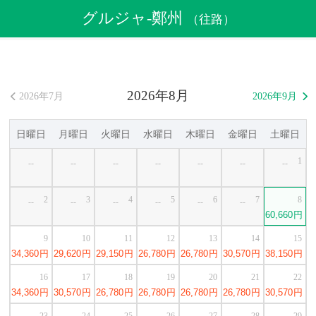
航空券
>
格安航空券
>
中国格安航空券
>
グルジャ格安航空券
グルジャ-鄭州
（往路）
>
グルジャ発鄭州行き格安航空券
2026年8月
2026年7月
2026年9月


日曜日
月曜日
火曜日
水曜日
木曜日
金曜日
土曜日
1
--
--
--
--
--
--
--
2
3
4
5
6
7
8
--
--
--
--
--
--
60,660
円
9
10
11
12
13
14
15
34,360
円
29,620
円
29,150
円
26,780
円
26,780
円
30,570
円
38,150
円
16
17
18
19
20
21
22
34,360
円
30,570
円
26,780
円
26,780
円
26,780
円
26,780
円
30,570
円
23
24
25
26
27
28
29