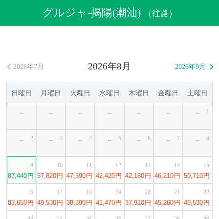
航空券
>
格安航空券
>
中国格安航空券
>
グルジャ格安航空券
グルジャ-揭陽(潮汕)
（往路）
>
グルジャ発揭陽(潮汕)行き格安航空券
2026年8月
2026年7月
2026年9月


日曜日
月曜日
火曜日
水曜日
木曜日
金曜日
土曜日
1
--
--
--
--
--
--
--
2
3
4
5
6
7
8
--
--
--
--
--
--
--
9
10
11
12
13
14
15
87,440
円
57,820
円
47,390
円
42,420
円
42,180
円
46,210
円
50,710
円
16
17
18
19
20
21
22
83,650
円
49,530
円
38,390
円
41,470
円
37,910
円
45,260
円
49,530
円
23
24
25
26
27
28
29