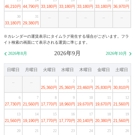
46,210
円
44,790
円
33,180
円
33,180
円
33,180
円
33,180
円
36,970
円
30
31
--
--
--
--
--
33,180
円
29,380
円
※カレンダーの運賃表示にタイムラグ発生する場合がございます。フラ
イト検索の画面にて表示される運賃に準じます。
2026年9月
2026年8月
2026年10月


日曜日
月曜日
火曜日
水曜日
木曜日
金曜日
土曜日
1
2
3
4
5
--
--
25,360
円
25,360
円
23,460
円
25,830
円
30,810
円
6
7
8
9
10
11
12
27,730
円
21,560
円
17,770
円
18,960
円
19,670
円
19,670
円
21,560
円
13
14
15
16
17
18
19
21,560
円
19,190
円
17,770
円
17,770
円
20,140
円
20,380
円
21,560
円
20
21
22
23
24
25
26