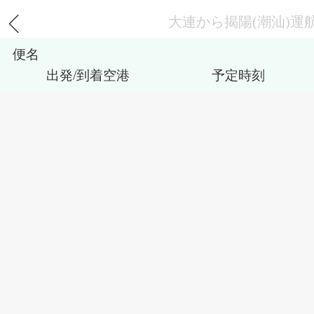
大連から揭陽(潮汕)運
便名
出発/到着空港
予定時刻