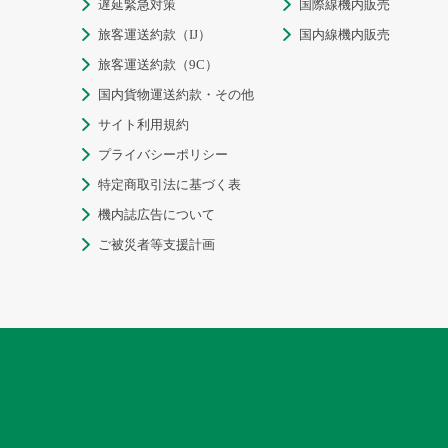
遅延緊急対策
国際線機内販売


旅客運送約款（IJ）
国内線機内販売


旅客運送約款（9C）

国内貨物運送約款・その他

サイト利用規約

プライバシーポリシー

特定商取引法に基づく表

機内誌広告について

ご被災者等支援計画
