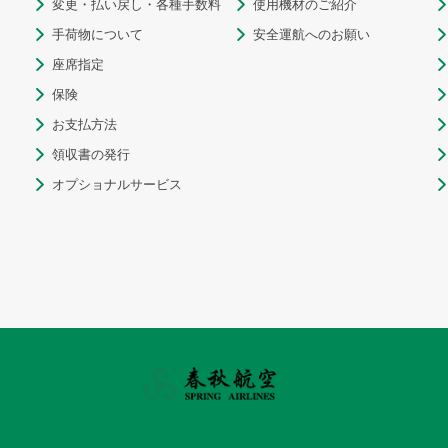
変更・払い戻し・各種手数料
使用機材のご紹介



手荷物について
安全運航へのお願い



座席指定


保険


お支払方法


領収書の発行


オプショナルサービス

