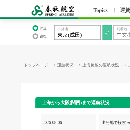
Topics
運
丨
片道
出発地
到着地

往復
トップページ
>
運航状況
>
上海路線の運航状況
>
上海から大阪(関西)まで運航状況
出発地で検索