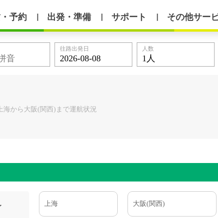
賃・予約
出発・準備
サポート
その他サー
丨
丨
丨
往路出発日
人数
上海から大阪(関西)まで運航状況