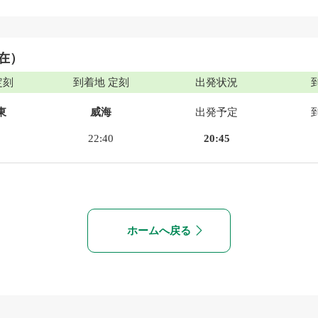
現在）
定刻
到着地 定刻
出発状況
東
威海
出発予定
22:40
20:45
ホームへ戻る
