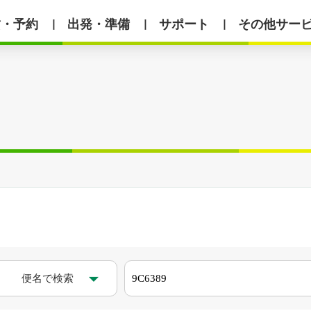
賃・予約
出発・準備
サポート
その他サー
丨
丨
丨
便名で検索
