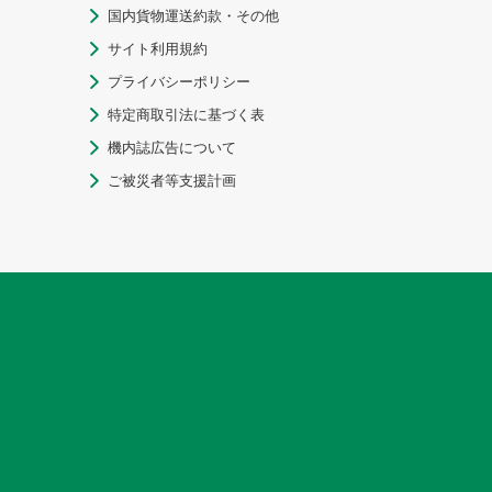
国内貨物運送約款・その他

サイト利用規約

プライバシーポリシー

特定商取引法に基づく表

機内誌広告について

ご被災者等支援計画
