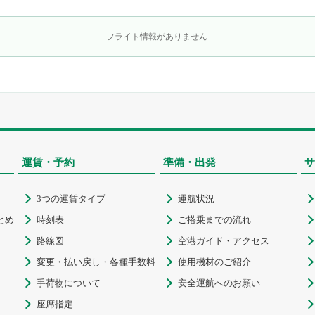
フライト情報がありません.
運賃・予約
準備・出発
サ
3つの運賃タイプ
運航状況



とめ
時刻表
ご搭乗までの流れ



路線図
空港ガイド・アクセス



変更・払い戻し・各種手数料
使用機材のご紹介



手荷物について
安全運航へのお願い



座席指定

