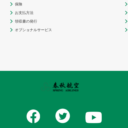
保険


お支払方法


領収書の発行


オプショナルサービス

