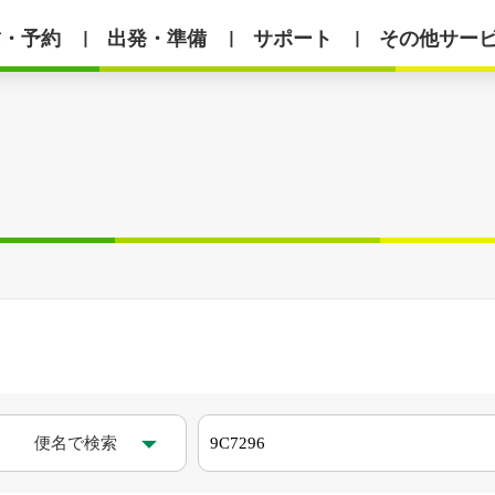
賃・予約
出発・準備
サポート
その他サー
丨
丨
丨
便名で検索
