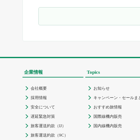
企業情報
Topics
会社概要
お知らせ


採用情報
キャンペーン・セールま


安全について
おすすめ旅情報


遅延緊急対策
国際線機内販売


旅客運送約款（IJ）
国内線機内販売


旅客運送約款（9C）
