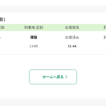
現在）
定刻
到着地 定刻
出発状況
島
瀋陽
出発済み
13:00
11:44
ホームへ戻る
