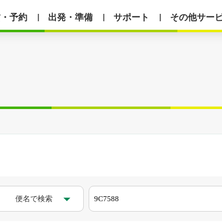
賃・予約
出発・準備
サポート
その他サー
丨
丨
丨
便名で検索
