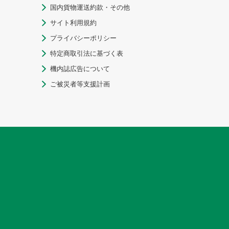
国内貨物運送約款・その他

サイト利用規約

プライバシーポリシー

特定商取引法に基づく表

機内誌広告について

ご被災者等支援計画
