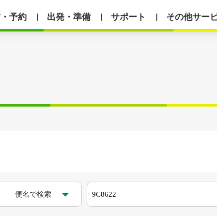
賃・予約
出発・準備
サポート
その他サー
丨
丨
丨
便名で検索
