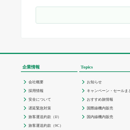
企業情報
Topics
会社概要
お知らせ


採用情報
キャンペーン・セールま


安全について
おすすめ旅情報


遅延緊急対策
国際線機内販売


旅客運送約款（IJ）
国内線機内販売


旅客運送約款（9C）
