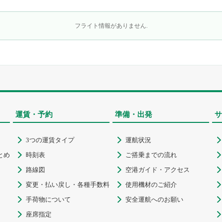
フライト情報がありません.
運賃・予約
準備・出発
サ
3つの運賃タイプ
運航状況



とめ
時刻表
ご搭乗までの流れ



路線図
空港ガイド・アクセス



変更・払い戻し・各種手数料
使用機材のご紹介



手荷物について
安全運航へのお願い



座席指定

