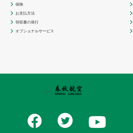
保険


お支払方法


領収書の発行


オプショナルサービス

