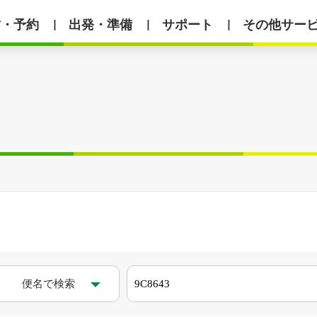
賃・予約
出発・準備
サポート
その他サー
丨
丨
丨
便名で検索
