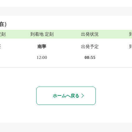
現在）
定刻
到着地 定刻
出発状況
荘
南寧
出発予定
12:00
08:55
ホームへ戻る
