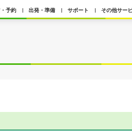
賃・予約
出発・準備
サポート
その他サー
丨
丨
丨