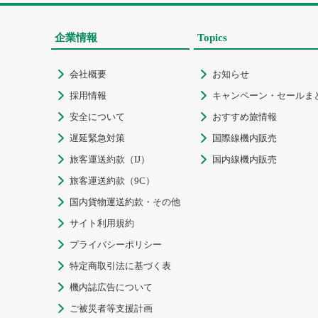
企業情報
Topics
会社概要
お知らせ


採用情報
キャンペーン・セールま


安全について
おすすめ旅情報


遅延緊急対策
国際線機内販売


旅客運送約款（IJ）
国内線機内販売


旅客運送約款（9C）

国内貨物運送約款・その他

サイト利用規約

プライバシーポリシー

特定商取引法に基づく表

機内誌広告について

ご被災者等支援計画
