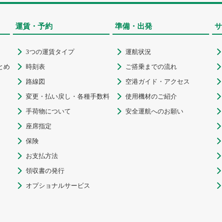
運賃・予約
準備・出発
サ
3つの運賃タイプ
運航状況



とめ
時刻表
ご搭乗までの流れ



路線図
空港ガイド・アクセス



変更・払い戻し・各種手数料
使用機材のご紹介



手荷物について
安全運航へのお願い



座席指定


保険


お支払方法


領収書の発行


オプショナルサービス

