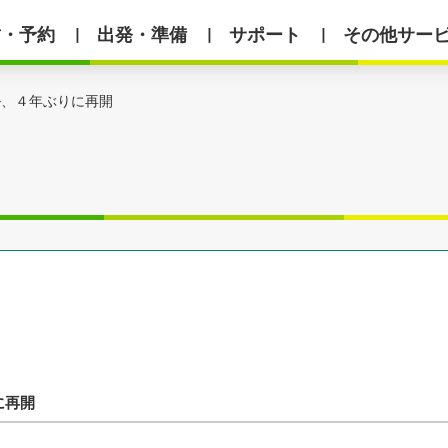
賃・予約
出発・準備
サポート
その他サー
丨
丨
丨
ル、４年ぶりに再開
に再開