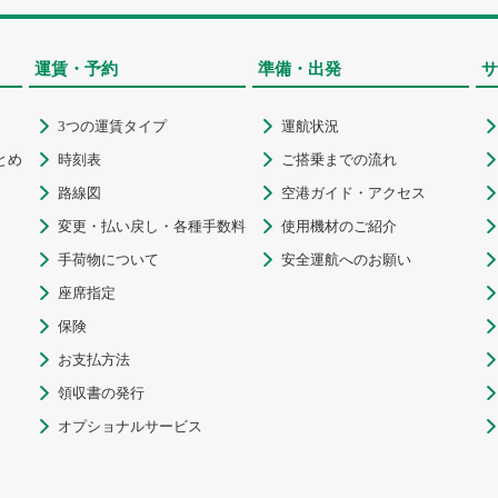
運賃・予約
準備・出発
サ
3つの運賃タイプ
運航状況



とめ
時刻表
ご搭乗までの流れ



路線図
空港ガイド・アクセス



変更・払い戻し・各種手数料
使用機材のご紹介



手荷物について
安全運航へのお願い



座席指定


保険


お支払方法


領収書の発行


オプショナルサービス

