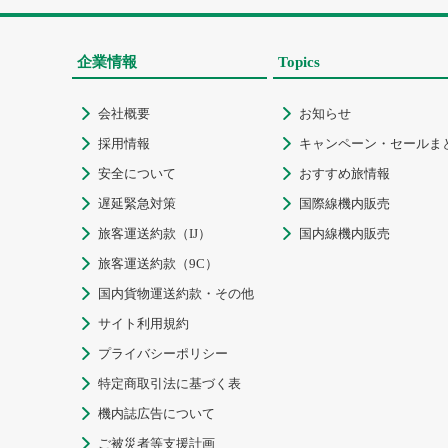
企業情報
Topics
会社概要
お知らせ


採用情報
キャンペーン・セールま


安全について
おすすめ旅情報


遅延緊急対策
国際線機内販売


旅客運送約款（IJ）
国内線機内販売


旅客運送約款（9C）

国内貨物運送約款・その他

サイト利用規約

プライバシーポリシー

特定商取引法に基づく表

機内誌広告について

ご被災者等支援計画
