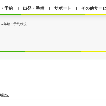
賃・予約
出発・準備
サポート
その他サー
丨
丨
丨
年末年始ご予約状況
約状況