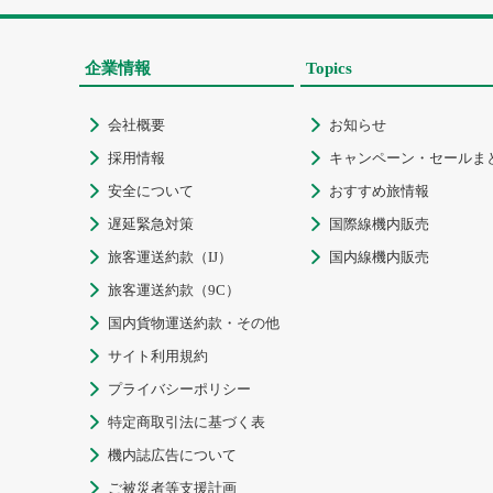
企業情報
Topics
会社概要
お知らせ


採用情報
キャンペーン・セールま


安全について
おすすめ旅情報


遅延緊急対策
国際線機内販売


旅客運送約款（IJ）
国内線機内販売


旅客運送約款（9C）

国内貨物運送約款・その他

サイト利用規約

プライバシーポリシー

特定商取引法に基づく表

機内誌広告について

ご被災者等支援計画
