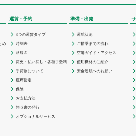
運賃・予約
準備・出発
サ
3つの運賃タイプ
運航状況



とめ
時刻表
ご搭乗までの流れ



路線図
空港ガイド・アクセス



変更・払い戻し・各種手数料
使用機材のご紹介



手荷物について
安全運航へのお願い



座席指定


保険


お支払方法


領収書の発行


オプショナルサービス

