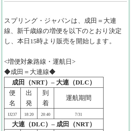
スプリング・ジャパンは、成田＝大連
線、新千歳線の増便を以下のとおり決定
し、本日15時より販売を開始します。
<
増便対象路線・運航日>
◆成田＝大連線◆
成田（NRT）– 大連（DLC）
便
出
到
運航期間
名
発
着
IJ237
18:20
20:40
7/31
大連（DLC）– 成田（NRT）