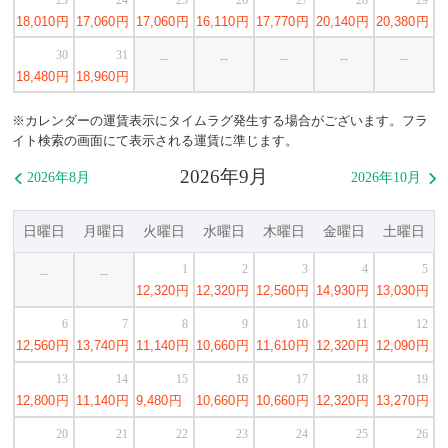
18,010
円
17,060
円
17,060
円
16,110
円
17,770
円
20,140
円
20,380
円
30
31
--
--
--
--
--
18,480
円
18,960
円
※カレンダーの運賃表示にタイムラグ発生する場合がございます。フラ
イト検索の画面にて表示される運賃に準じます。
2026年9月
2026年8月
2026年10月


日曜日
月曜日
火曜日
水曜日
木曜日
金曜日
土曜日
1
2
3
4
5
--
--
12,320
円
12,320
円
12,560
円
14,930
円
13,030
円
6
7
8
9
10
11
12
12,560
円
13,740
円
11,140
円
10,660
円
11,610
円
12,320
円
12,090
円
13
14
15
16
17
18
19
12,800
円
11,140
円
9,480
円
10,660
円
10,660
円
12,320
円
13,270
円
20
21
22
23
24
25
26