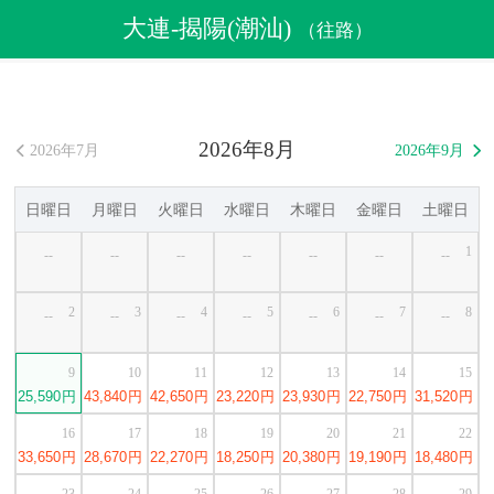
航空券
>
格安航空券
>
中国格安航空券
>
大連格安航空券
大連-揭陽(潮汕)
（往路）
>
大連発揭陽(潮汕)行き格安航空券
2026年8月
2026年7月
2026年9月


日曜日
月曜日
火曜日
水曜日
木曜日
金曜日
土曜日
1
--
--
--
--
--
--
--
2
3
4
5
6
7
8
--
--
--
--
--
--
--
9
10
11
12
13
14
15
25,590
円
43,840
円
42,650
円
23,220
円
23,930
円
22,750
円
31,520
円
16
17
18
19
20
21
22
33,650
円
28,670
円
22,270
円
18,250
円
20,380
円
19,190
円
18,480
円
23
24
25
26
27
28
29