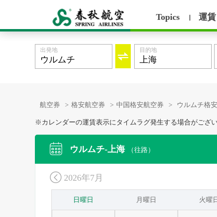
Topics
運賃
丨
出発地
目的地

航空券
>
格安航空券
>
中国格安航空券
>
ウルムチ格
※カレンダーの運賃表示にタイムラグ発生する場合がござ

ウルムチ-上海
（往路）

2026年7月
日曜日
月曜日
火曜