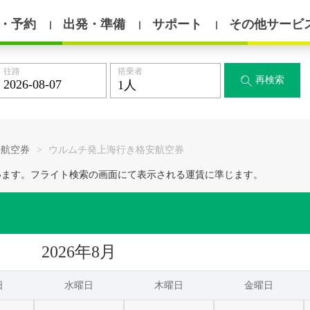
・予約
出発・準備
サポート
その他サービ
丨
丨
丨
往路
搭乗者
再検索

安航空券
>
ウルムチ発上海行き格安航空券
います。フライト検索の画面にて表示される運賃に準じます。
2026年8月
日
水曜日
木曜日
金曜日