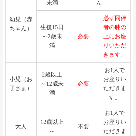
未満
ん
必ず同伴
幼児（赤
生後15日
者の膝の
ちゃん）
～2歳未
必要
上にお座
満
りいただ
きます。
お1人で
2歳以上
小児（お
お座りい
～12歳未
必要
子さま）
ただきま
満
す。
お1人で
12歳以上
お座りい
大人
不要
～
ただきま